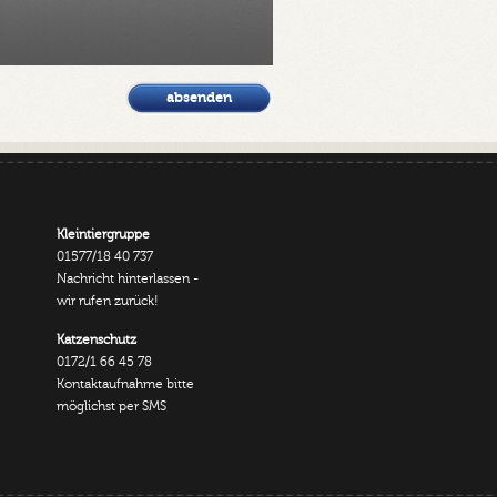
Kleintiergruppe
01577/18 40 737
Nachricht hinterlassen -
wir rufen zurück!
Katzenschutz
0172/1 66 45 78
Kontaktaufnahme bitte
möglichst per SMS