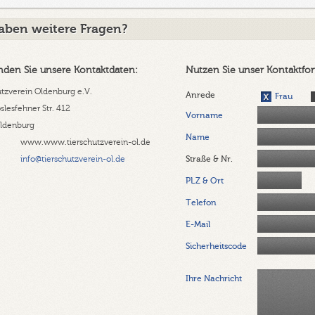
haben weitere Fragen?
inden Sie unsere Kontaktdaten:
Nutzen Sie unser Kontaktfor
utzverein Oldenburg e.V.
Anrede
Frau
lesfehner Str. 412
Vorname
ldenburg
Name
www.www.tierschutzverein-ol.de
info@tierschutzverein-ol.de
Straße & Nr.
PLZ & Ort
Telefon
E-Mail
Sicherheitscode
Ihre Nachricht