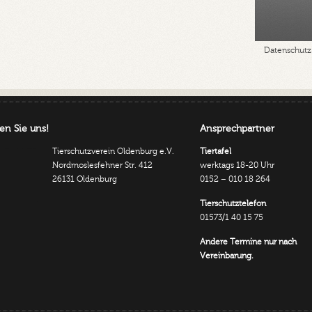
Datenschutz
en Sie uns!
Ansprechpartner
Tierschutzverein Oldenburg e.V.
Tiertafel
Nordmoslesfehner Str. 412
werktags 18-20 Uhr
26131 Oldenburg
0152 – 010 18 264
Tierschutztelefon
01573/1 40 15 75
Andere Termine nur nach
Vereinbarung.