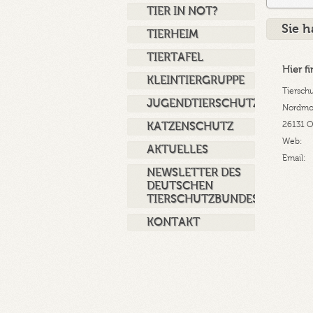
TIER IN NOT?
Sie 
TIERHEIM
TIERTAFEL
Hier f
KLEINTIERGRUPPE
Tiersch
JUGENDTIERSCHUTZ
Nordmos
26131 O
KATZENSCHUTZ
Web:
AKTUELLES
Email:
NEWSLETTER DES
DEUTSCHEN
TIERSCHUTZBUNDES
KONTAKT