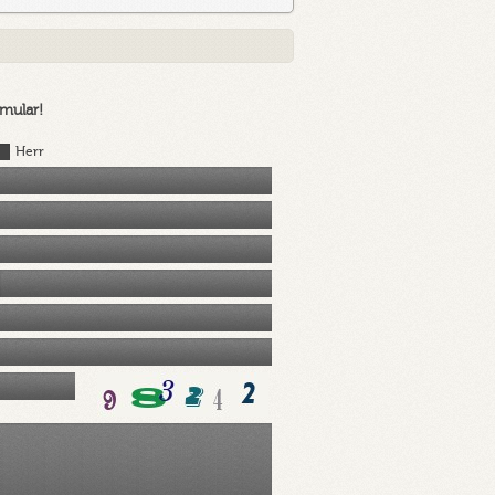
mular!
Herr